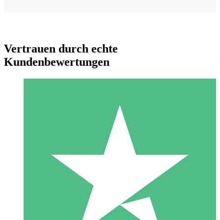
Vertrauen durch echte
Kundenbewertungen
Individuelle Credit-Pakete
Zahlen Sie nach Bedarf mit Download-Credits. Keine
monatliche Verpflichtung erforderlich.
1 Download
10
US$
00