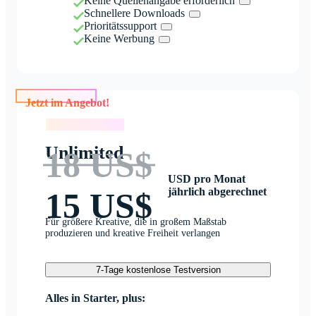
Keine Quellenangabe erforderlich
Schnellere Downloads
Prioritätssupport
Keine Werbung
Jetzt im Angebot!
Jetzt im Angebot!
Unlimited
18 US$
USD pro Monat
jährlich abgerechnet
15 US$
Für größere Kreative, die in großem Maßstab
produzieren und kreative Freiheit verlangen
7-Tage kostenlose Testversion
Alles in Starter, plus: