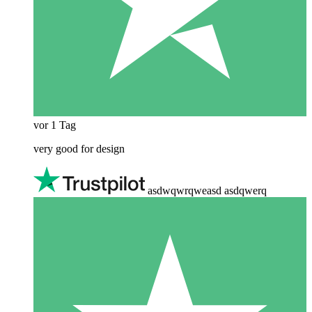
vor 1 Tag
very good for design
asdwqwrqweasd asdqwerq