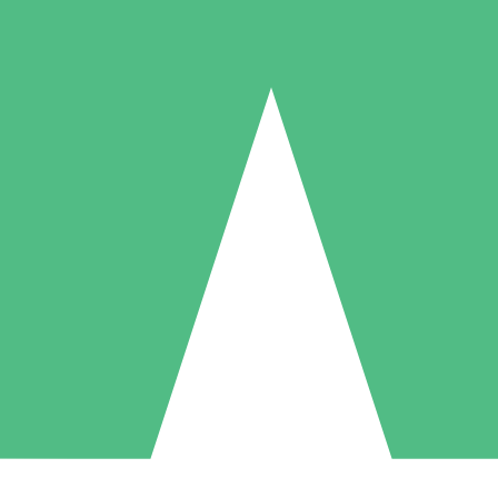
Individuelle Credit-Pakete
 nach Bedarf mit Download-Credits. Keine monatliche Verpflichtung er
1 Download
5 Downloads
10 Downloa
10
15
20
US$
00
US$
00
US$
0