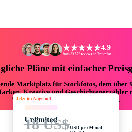
4.9
from 33.572 reviews on Trustpilot
liche Pläne mit einfacher Preis
hrende Marktplatz für Stockfotos, dem über
arken, Kreative und Geschichtenerzähler mi
Jetzt im Angebot!
76 % an Zeit und Budget einsparen.
Jetzt im Angebot!
Unlimited
18 US$
USD pro Monat