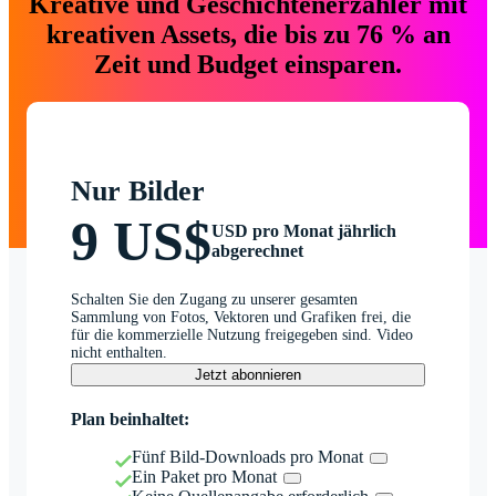
Kreative und Geschichtenerzähler mit
kreativen Assets, die bis zu 76 % an
Zeit und Budget einsparen.
Nur Bilder
9 US$
USD pro Monat jährlich
abgerechnet
Schalten Sie den Zugang zu unserer gesamten
Sammlung von Fotos, Vektoren und Grafiken frei, die
für die kommerzielle Nutzung freigegeben sind. Video
nicht enthalten.
Jetzt abonnieren
Plan beinhaltet:
Fünf Bild-Downloads pro Monat
Ein Paket pro Monat