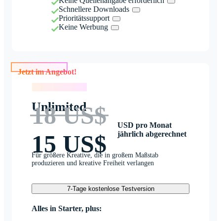
Keine Quellenangabe erforderlich
Schnellere Downloads
Prioritätssupport
Keine Werbung
Jetzt im Angebot!
Jetzt im Angebot!
Unlimited
18 US$
USD pro Monat
jährlich abgerechnet
15 US$
Für größere Kreative, die in großem Maßstab
produzieren und kreative Freiheit verlangen
7-Tage kostenlose Testversion
Alles in Starter, plus: