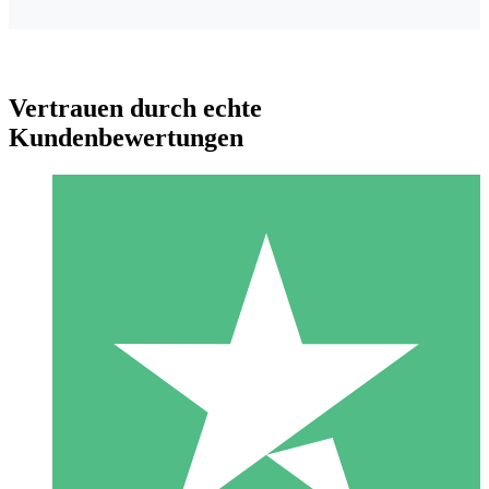
Vertrauen durch echte
Kundenbewertungen
Individuelle Credit-Pakete
Zahlen Sie nach Bedarf mit Download-Credits. Keine
monatliche Verpflichtung erforderlich.
1 Download
10
US$
00