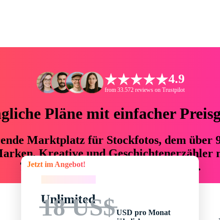
4.9
from 33.572 reviews on Trustpilot
liche Pläne mit einfacher Preis
hrende Marktplatz für Stockfotos, dem über
arken, Kreative und Geschichtenerzähler mi
Jetzt im Angebot!
76 % an Zeit und Budget einsparen.
Jetzt im Angebot!
Unlimited
18 US$
USD pro Monat