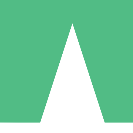
Individuelle Credit-Pakete
 nach Bedarf mit Download-Credits. Keine monatliche Verpflichtung er
1 Download
5 Downloads
10 Downloa
10
15
20
US$
00
US$
00
US$
0