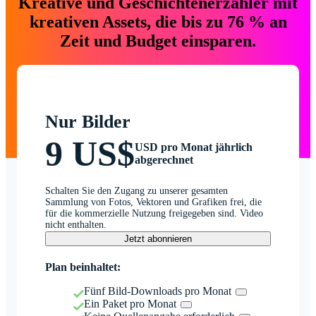
Kreative und Geschichtenerzähler mit
kreativen Assets, die bis zu 76 % an
Zeit und Budget einsparen.
Nur Bilder
9 US$
USD pro Monat jährlich
abgerechnet
Schalten Sie den Zugang zu unserer gesamten
Sammlung von Fotos, Vektoren und Grafiken frei, die
für die kommerzielle Nutzung freigegeben sind. Video
nicht enthalten.
Jetzt abonnieren
Plan beinhaltet:
Fünf Bild-Downloads pro Monat
Ein Paket pro Monat