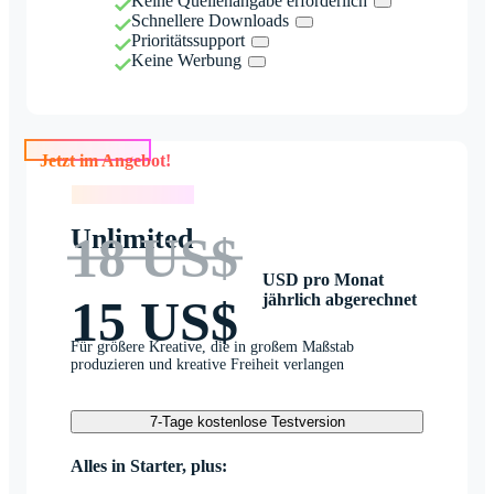
Keine Quellenangabe erforderlich
Schnellere Downloads
Prioritätssupport
Keine Werbung
Jetzt im Angebot!
Jetzt im Angebot!
Unlimited
18 US$
USD pro Monat
jährlich abgerechnet
15 US$
Für größere Kreative, die in großem Maßstab
produzieren und kreative Freiheit verlangen
7-Tage kostenlose Testversion
Alles in Starter, plus: