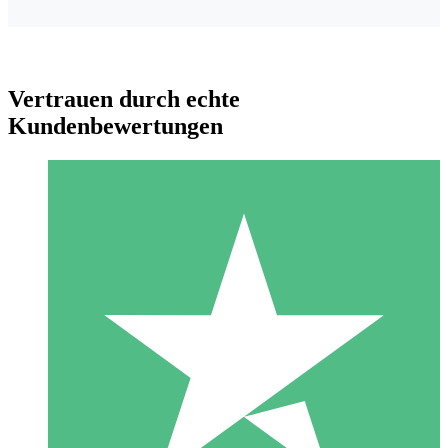
Vertrauen durch echte
Kundenbewertungen
Individuelle Credit-Pakete
Zahlen Sie nach Bedarf mit Download-Credits. Keine
monatliche Verpflichtung erforderlich.
1 Download
10
US$
00