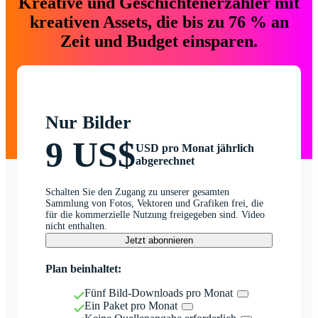
Kreative und Geschichtenerzähler mit
kreativen Assets, die bis zu 76 % an
Zeit und Budget einsparen.
Nur Bilder
9 US$
USD pro Monat jährlich
abgerechnet
Schalten Sie den Zugang zu unserer gesamten
Sammlung von Fotos, Vektoren und Grafiken frei, die
für die kommerzielle Nutzung freigegeben sind. Video
nicht enthalten.
Jetzt abonnieren
Plan beinhaltet:
Fünf Bild-Downloads pro Monat
Ein Paket pro Monat