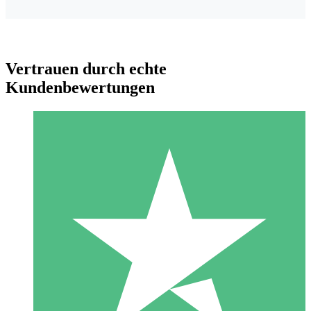
Vertrauen durch echte
Kundenbewertungen
Individuelle Credit-Pakete
Zahlen Sie nach Bedarf mit Download-Credits. Keine
monatliche Verpflichtung erforderlich.
1 Download
10
US$
00