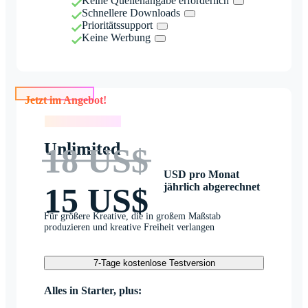
Keine Quellenangabe erforderlich
Schnellere Downloads
Prioritätssupport
Keine Werbung
Jetzt im Angebot!
Jetzt im Angebot!
Unlimited
18 US$
USD pro Monat
jährlich abgerechnet
15 US$
Für größere Kreative, die in großem Maßstab
produzieren und kreative Freiheit verlangen
7-Tage kostenlose Testversion
Alles in Starter, plus: