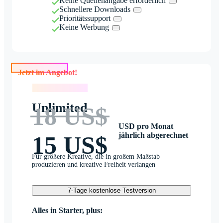
Keine Quellenangabe erforderlich
Schnellere Downloads
Prioritätssupport
Keine Werbung
Jetzt im Angebot!
Jetzt im Angebot!
Unlimited
18 US$
USD pro Monat
jährlich abgerechnet
15 US$
Für größere Kreative, die in großem Maßstab
produzieren und kreative Freiheit verlangen
7-Tage kostenlose Testversion
Alles in Starter, plus: