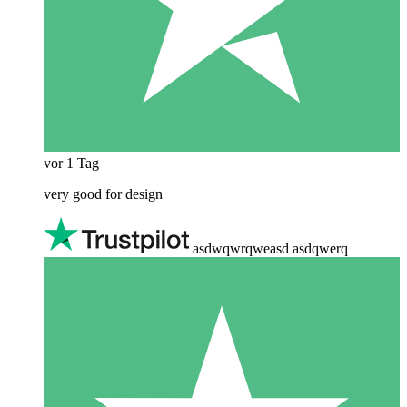
vor 1 Tag
very good for design
asdwqwrqweasd asdqwerq