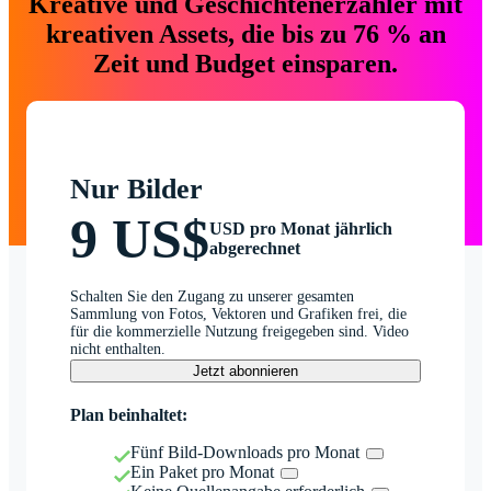
Kreative und Geschichtenerzähler mit
kreativen Assets, die bis zu 76 % an
Zeit und Budget einsparen.
Nur Bilder
9 US$
USD pro Monat jährlich
abgerechnet
Schalten Sie den Zugang zu unserer gesamten
Sammlung von Fotos, Vektoren und Grafiken frei, die
für die kommerzielle Nutzung freigegeben sind. Video
nicht enthalten.
Jetzt abonnieren
Plan beinhaltet:
Fünf Bild-Downloads pro Monat
Ein Paket pro Monat