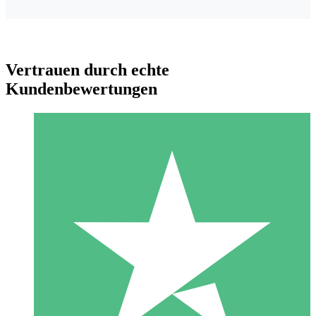
Vertrauen durch echte
Kundenbewertungen
Individuelle Credit-Pakete
Zahlen Sie nach Bedarf mit Download-Credits. Keine
monatliche Verpflichtung erforderlich.
1 Download
10
US$
00