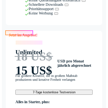
Keine Quellenangabe erforderlich
Schnellere Downloads
Prioritätssupport
Keine Werbung
Jetzt im Angebot!
Jetzt im Angebot!
Unlimited
18 US$
USD pro Monat
jährlich abgerechnet
15 US$
Für größere Kreative, die in großem Maßstab
produzieren und kreative Freiheit verlangen
7-Tage kostenlose Testversion
Alles in Starter, plus: