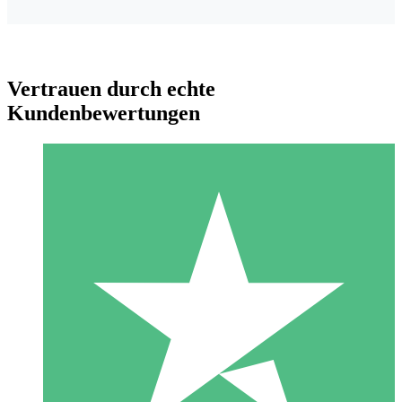
Vertrauen durch echte
Kundenbewertungen
Individuelle Credit-Pakete
Zahlen Sie nach Bedarf mit Download-Credits. Keine
monatliche Verpflichtung erforderlich.
1 Download
10
US$
00