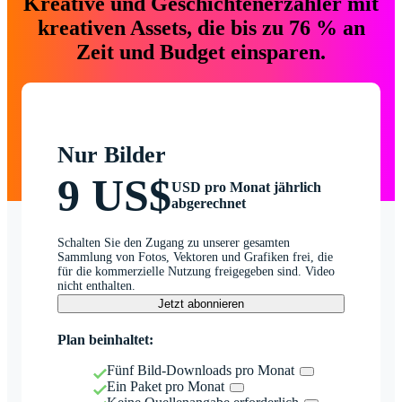
Kreative und Geschichtenerzähler mit
kreativen Assets, die bis zu 76 % an
Zeit und Budget einsparen.
Nur Bilder
9 US$
USD pro Monat jährlich
abgerechnet
Schalten Sie den Zugang zu unserer gesamten
Sammlung von Fotos, Vektoren und Grafiken frei, die
für die kommerzielle Nutzung freigegeben sind. Video
nicht enthalten.
Jetzt abonnieren
Plan beinhaltet:
Fünf Bild-Downloads pro Monat
Ein Paket pro Monat