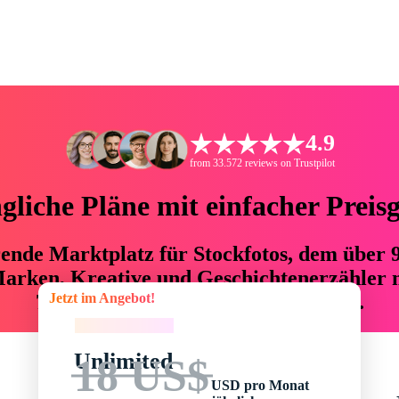
4.9
from 33.572 reviews on Trustpilot
liche Pläne mit einfacher Preis
hrende Marktplatz für Stockfotos, dem über
arken, Kreative und Geschichtenerzähler mi
Jetzt im Angebot!
76 % an Zeit und Budget einsparen.
Jetzt im Angebot!
Unlimited
18 US$
USD pro Monat