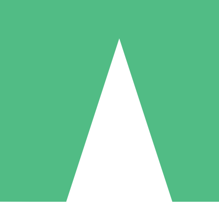
Individuelle Credit-Pakete
 nach Bedarf mit Download-Credits. Keine monatliche Verpflichtung er
1 Download
5 Downloads
10 Downloa
10
15
20
US$
00
US$
00
US$
0