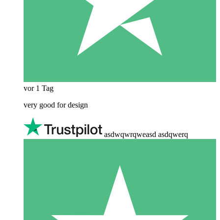
vor 1 Tag
very good for design
asdwqwrqweasd asdqwerq