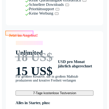
Keine Quellenangabe erforderlich
Schnellere Downloads
Prioritätssupport
Keine Werbung
Jetzt im Angebot!
Jetzt im Angebot!
Unlimited
18 US$
USD pro Monat
jährlich abgerechnet
15 US$
Für größere Kreative, die in großem Maßstab
produzieren und kreative Freiheit verlangen
7-Tage kostenlose Testversion
Alles in Starter, plus: