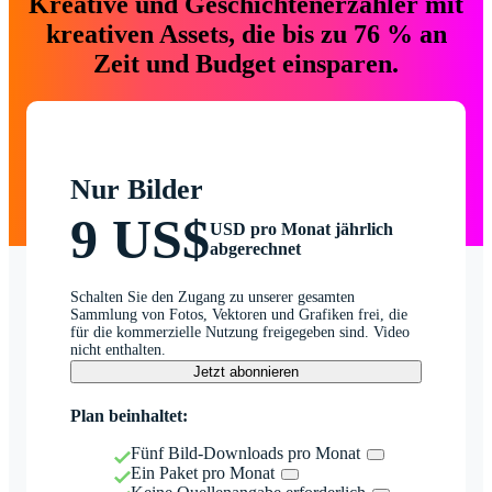
Kreative und Geschichtenerzähler mit
kreativen Assets, die bis zu 76 % an
Zeit und Budget einsparen.
Nur Bilder
9 US$
USD pro Monat jährlich
abgerechnet
Schalten Sie den Zugang zu unserer gesamten
Sammlung von Fotos, Vektoren und Grafiken frei, die
für die kommerzielle Nutzung freigegeben sind. Video
nicht enthalten.
Jetzt abonnieren
Plan beinhaltet:
Fünf Bild-Downloads pro Monat
Ein Paket pro Monat