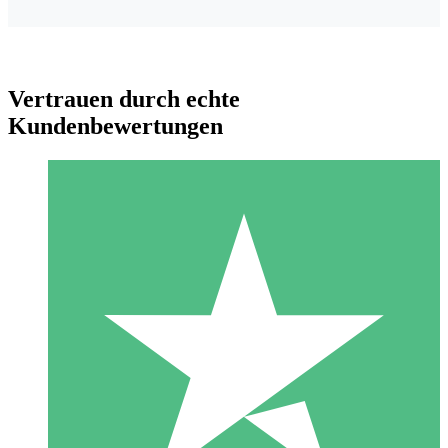
Vertrauen durch echte
Kundenbewertungen
Individuelle Credit-Pakete
Zahlen Sie nach Bedarf mit Download-Credits. Keine
monatliche Verpflichtung erforderlich.
1 Download
10
US$
00