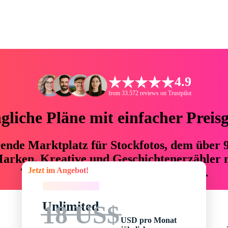
4.9
from 33.572 reviews on Trustpilot
liche Pläne mit einfacher Preis
hrende Marktplatz für Stockfotos, dem über
arken, Kreative und Geschichtenerzähler mi
Jetzt im Angebot!
76 % an Zeit und Budget einsparen.
Jetzt im Angebot!
Unlimited
18 US$
USD pro Monat