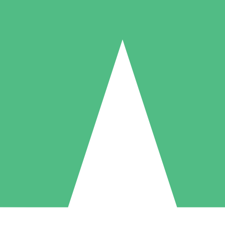
Individuelle Credit-Pakete
 nach Bedarf mit Download-Credits. Keine monatliche Verpflichtung er
1 Download
5 Downloads
10 Downloa
10
15
20
US$
00
US$
00
US$
0