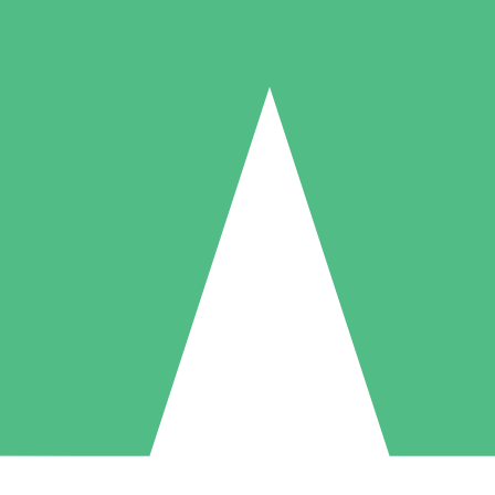
Individuelle Credit-Pakete
 nach Bedarf mit Download-Credits. Keine monatliche Verpflichtung er
1 Download
5 Downloads
10 Downloa
10
15
20
US$
00
US$
00
US$
0