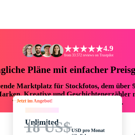
4.9
from 33.572 reviews on Trustpilot
liche Pläne mit einfacher Preis
hrende Marktplatz für Stockfotos, dem über
arken, Kreative und Geschichtenerzähler mi
Jetzt im Angebot!
76 % an Zeit und Budget einsparen.
Jetzt im Angebot!
Unlimited
18 US$
USD pro Monat