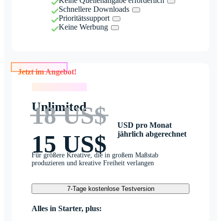
Keine Quellenangabe erforderlich
Schnellere Downloads
Prioritätssupport
Keine Werbung
Jetzt im Angebot!
Jetzt im Angebot!
Unlimited
18 US$
USD pro Monat
jährlich abgerechnet
15 US$
Für größere Kreative, die in großem Maßstab
produzieren und kreative Freiheit verlangen
7-Tage kostenlose Testversion
Alles in Starter, plus: