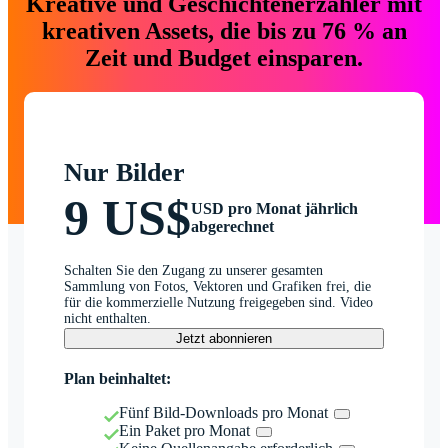
Kreative und Geschichtenerzähler mit
kreativen Assets, die bis zu 76 % an
Zeit und Budget einsparen.
Nur Bilder
9 US$
USD pro Monat jährlich
abgerechnet
Schalten Sie den Zugang zu unserer gesamten
Sammlung von Fotos, Vektoren und Grafiken frei, die
für die kommerzielle Nutzung freigegeben sind. Video
nicht enthalten.
Jetzt abonnieren
Plan beinhaltet:
Fünf Bild-Downloads pro Monat
Ein Paket pro Monat