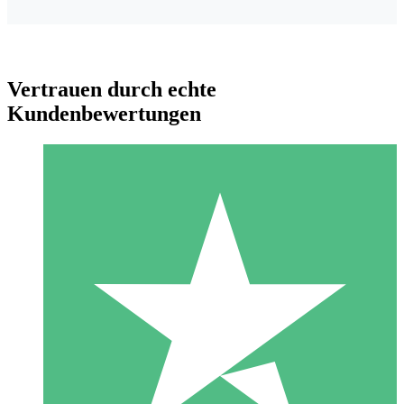
Vertrauen durch echte
Kundenbewertungen
Individuelle Credit-Pakete
Zahlen Sie nach Bedarf mit Download-Credits. Keine
monatliche Verpflichtung erforderlich.
1 Download
10
US$
00