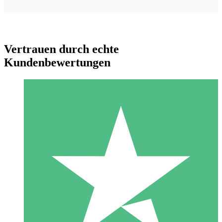
Vertrauen durch echte
Kundenbewertungen
Individuelle Credit-Pakete
Zahlen Sie nach Bedarf mit Download-Credits. Keine
monatliche Verpflichtung erforderlich.
1 Download
10
US$
00