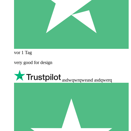
vor 1 Tag
very good for design
asdwqwrqweasd asdqwerq