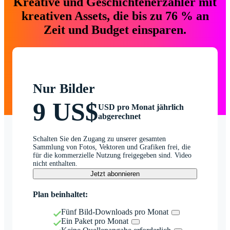
Kreative und Geschichtenerzähler mit
kreativen Assets, die bis zu 76 % an
Zeit und Budget einsparen.
Nur Bilder
9 US$
USD pro Monat jährlich
abgerechnet
Schalten Sie den Zugang zu unserer gesamten
Sammlung von Fotos, Vektoren und Grafiken frei, die
für die kommerzielle Nutzung freigegeben sind. Video
nicht enthalten.
Jetzt abonnieren
Plan beinhaltet:
Fünf Bild-Downloads pro Monat
Ein Paket pro Monat