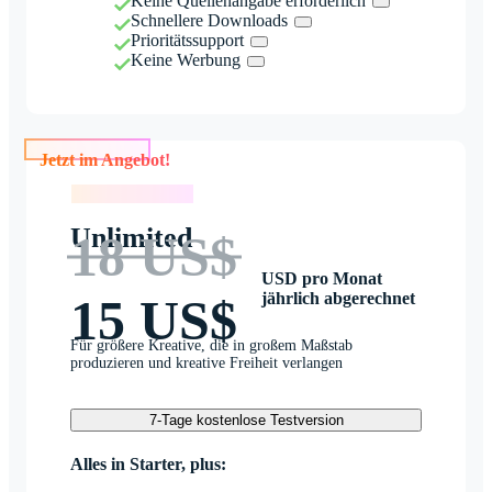
Keine Quellenangabe erforderlich
Schnellere Downloads
Prioritätssupport
Keine Werbung
Jetzt im Angebot!
Jetzt im Angebot!
Unlimited
18 US$
USD pro Monat
jährlich abgerechnet
15 US$
Für größere Kreative, die in großem Maßstab
produzieren und kreative Freiheit verlangen
7-Tage kostenlose Testversion
Alles in Starter, plus: