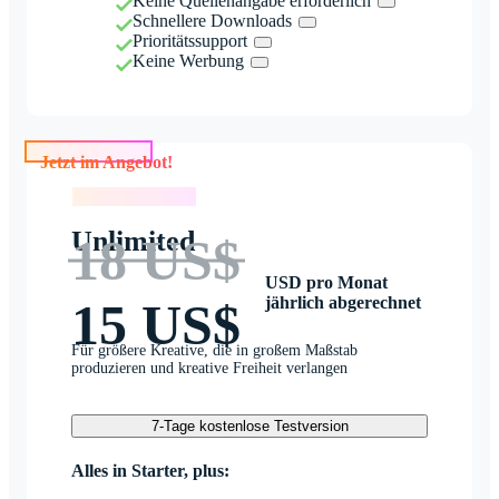
Keine Quellenangabe erforderlich
Schnellere Downloads
Prioritätssupport
Keine Werbung
Jetzt im Angebot!
Jetzt im Angebot!
Unlimited
18 US$
USD pro Monat
jährlich abgerechnet
15 US$
Für größere Kreative, die in großem Maßstab
produzieren und kreative Freiheit verlangen
7-Tage kostenlose Testversion
Alles in Starter, plus: