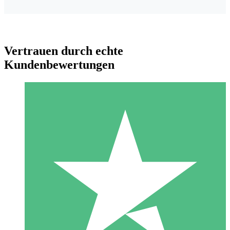
Vertrauen durch echte
Kundenbewertungen
Individuelle Credit-Pakete
Zahlen Sie nach Bedarf mit Download-Credits. Keine
monatliche Verpflichtung erforderlich.
1 Download
10
US$
00