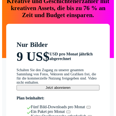
Kreative und Geschichtenerzähler mit
kreativen Assets, die bis zu 76 % an
Zeit und Budget einsparen.
Nur Bilder
9 US$
USD pro Monat jährlich
abgerechnet
Schalten Sie den Zugang zu unserer gesamten
Sammlung von Fotos, Vektoren und Grafiken frei, die
für die kommerzielle Nutzung freigegeben sind. Video
nicht enthalten.
Jetzt abonnieren
Plan beinhaltet:
Fünf Bild-Downloads pro Monat
Ein Paket pro Monat