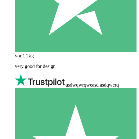
vor 1 Tag
very good for design
asdwqwrqweasd asdqwerq