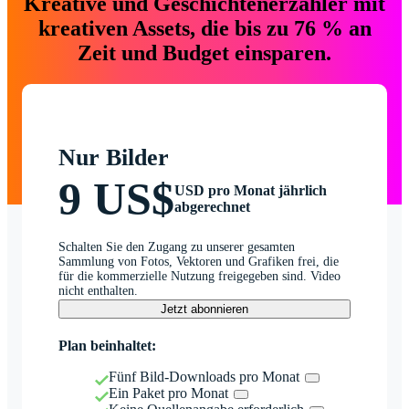
Kreative und Geschichtenerzähler mit
kreativen Assets, die bis zu 76 % an
Zeit und Budget einsparen.
Nur Bilder
9 US$
USD pro Monat jährlich
abgerechnet
Schalten Sie den Zugang zu unserer gesamten
Sammlung von Fotos, Vektoren und Grafiken frei, die
für die kommerzielle Nutzung freigegeben sind. Video
nicht enthalten.
Jetzt abonnieren
Plan beinhaltet:
Fünf Bild-Downloads pro Monat
Ein Paket pro Monat