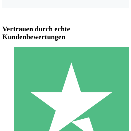
Vertrauen durch echte
Kundenbewertungen
Individuelle Credit-Pakete
Zahlen Sie nach Bedarf mit Download-Credits. Keine
monatliche Verpflichtung erforderlich.
1 Download
10
US$
00