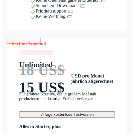
Keine Quellenangabe erforderlich
Schnellere Downloads
Prioritätssupport
Keine Werbung
Jetzt im Angebot!
Jetzt im Angebot!
Unlimited
18 US$
USD pro Monat
jährlich abgerechnet
15 US$
Für größere Kreative, die in großem Maßstab
produzieren und kreative Freiheit verlangen
7-Tage kostenlose Testversion
Alles in Starter, plus: