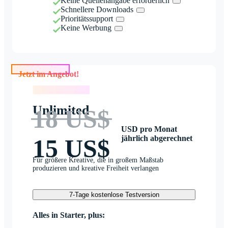
Keine Quellenangabe erforderlich
Schnellere Downloads
Prioritätssupport
Keine Werbung
Jetzt im Angebot!
Jetzt im Angebot!
Unlimited
18 US$
USD pro Monat
jährlich abgerechnet
15 US$
Für größere Kreative, die in großem Maßstab
produzieren und kreative Freiheit verlangen
7-Tage kostenlose Testversion
Alles in Starter, plus: