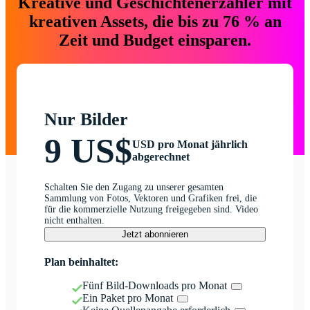
Kreative und Geschichtenerzähler mit
kreativen Assets, die bis zu 76 % an
Zeit und Budget einsparen.
Nur Bilder
9 US$
USD pro Monat jährlich
abgerechnet
Schalten Sie den Zugang zu unserer gesamten
Sammlung von Fotos, Vektoren und Grafiken frei, die
für die kommerzielle Nutzung freigegeben sind. Video
nicht enthalten.
Jetzt abonnieren
Plan beinhaltet:
Fünf Bild-Downloads pro Monat
Ein Paket pro Monat