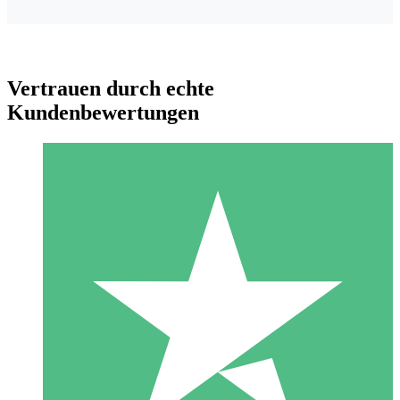
Vertrauen durch echte
Kundenbewertungen
Individuelle Credit-Pakete
Zahlen Sie nach Bedarf mit Download-Credits. Keine
monatliche Verpflichtung erforderlich.
1 Download
10
US$
00