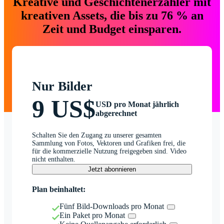
Kreative und Geschichtenerzähler mit
kreativen Assets, die bis zu 76 % an
Zeit und Budget einsparen.
Nur Bilder
9 US$
USD pro Monat jährlich
abgerechnet
Schalten Sie den Zugang zu unserer gesamten
Sammlung von Fotos, Vektoren und Grafiken frei, die
für die kommerzielle Nutzung freigegeben sind. Video
nicht enthalten.
Jetzt abonnieren
Plan beinhaltet:
Fünf Bild-Downloads pro Monat
Ein Paket pro Monat