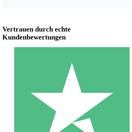
Vertrauen durch echte
Kundenbewertungen
Individuelle Credit-Pakete
Zahlen Sie nach Bedarf mit Download-Credits. Keine
monatliche Verpflichtung erforderlich.
1 Download
10
US$
00