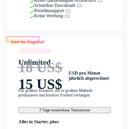
Keine Quellenangabe erforderlich
Schnellere Downloads
Prioritätssupport
Keine Werbung
Jetzt im Angebot!
Jetzt im Angebot!
Unlimited
18 US$
USD pro Monat
jährlich abgerechnet
15 US$
Für größere Kreative, die in großem Maßstab
produzieren und kreative Freiheit verlangen
7-Tage kostenlose Testversion
Alles in Starter, plus: