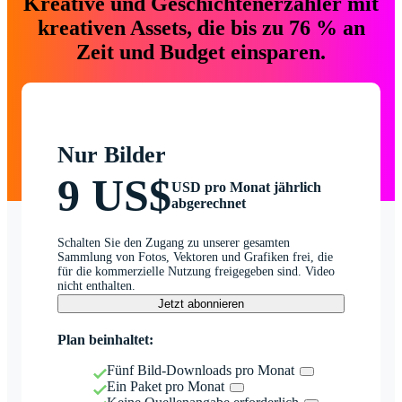
Kreative und Geschichtenerzähler mit
kreativen Assets, die bis zu 76 % an
Zeit und Budget einsparen.
Nur Bilder
9 US$
USD pro Monat jährlich
abgerechnet
Schalten Sie den Zugang zu unserer gesamten
Sammlung von Fotos, Vektoren und Grafiken frei, die
für die kommerzielle Nutzung freigegeben sind. Video
nicht enthalten.
Jetzt abonnieren
Plan beinhaltet:
Fünf Bild-Downloads pro Monat
Ein Paket pro Monat