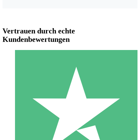
Vertrauen durch echte
Kundenbewertungen
Individuelle Credit-Pakete
Zahlen Sie nach Bedarf mit Download-Credits. Keine
monatliche Verpflichtung erforderlich.
1 Download
10
US$
00