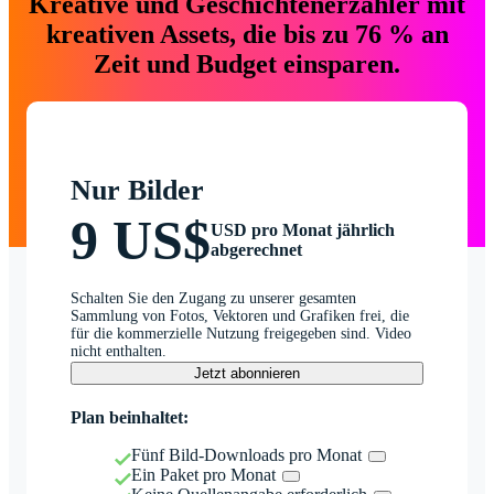
Kreative und Geschichtenerzähler mit
kreativen Assets, die bis zu 76 % an
Zeit und Budget einsparen.
Nur Bilder
9 US$
USD pro Monat jährlich
abgerechnet
Schalten Sie den Zugang zu unserer gesamten
Sammlung von Fotos, Vektoren und Grafiken frei, die
für die kommerzielle Nutzung freigegeben sind. Video
nicht enthalten.
Jetzt abonnieren
Plan beinhaltet:
Fünf Bild-Downloads pro Monat
Ein Paket pro Monat