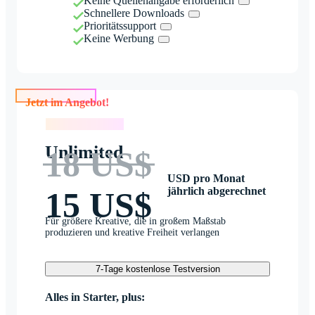
Keine Quellenangabe erforderlich
Schnellere Downloads
Prioritätssupport
Keine Werbung
Jetzt im Angebot!
Jetzt im Angebot!
Unlimited
18 US$
USD pro Monat
jährlich abgerechnet
15 US$
Für größere Kreative, die in großem Maßstab
produzieren und kreative Freiheit verlangen
7-Tage kostenlose Testversion
Alles in Starter, plus: