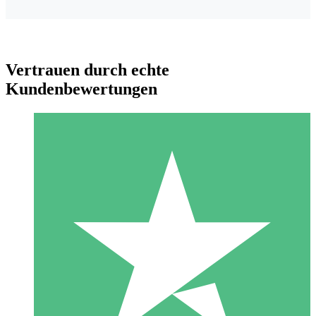
Vertrauen durch echte
Kundenbewertungen
Individuelle Credit-Pakete
Zahlen Sie nach Bedarf mit Download-Credits. Keine
monatliche Verpflichtung erforderlich.
1 Download
10
US$
00