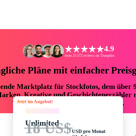
4.9
from 33.572 reviews on Trustpilot
liche Pläne mit einfacher Preis
hrende Marktplatz für Stockfotos, dem über
arken, Kreative und Geschichtenerzähler mi
Jetzt im Angebot!
76 % an Zeit und Budget einsparen.
Jetzt im Angebot!
Unlimited
18 US$
USD pro Monat