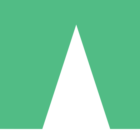
Individuelle Credit-Pakete
 nach Bedarf mit Download-Credits. Keine monatliche Verpflichtung er
1 Download
5 Downloads
10 Downloa
10
15
20
US$
00
US$
00
US$
0