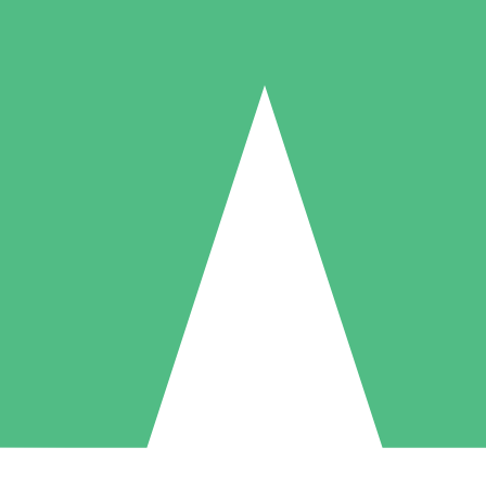
Individuelle Credit-Pakete
 nach Bedarf mit Download-Credits. Keine monatliche Verpflichtung er
1 Download
5 Downloads
10 Downloa
10
15
20
US$
00
US$
00
US$
0