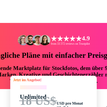
4.9
from 33.572 reviews on Trustpilot
liche Pläne mit einfacher Preis
hrende Marktplatz für Stockfotos, dem über
arken, Kreative und Geschichtenerzähler mi
Jetzt im Angebot!
76 % an Zeit und Budget einsparen.
Jetzt im Angebot!
Unlimited
18 US$
USD pro Monat