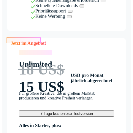
Keine Quellenangabe erforderlich
Schnellere Downloads
Prioritätssupport
Keine Werbung
Jetzt im Angebot!
Jetzt im Angebot!
Unlimited
18 US$
USD pro Monat
jährlich abgerechnet
15 US$
Für größere Kreative, die in großem Maßstab
produzieren und kreative Freiheit verlangen
7-Tage kostenlose Testversion
Alles in Starter, plus: