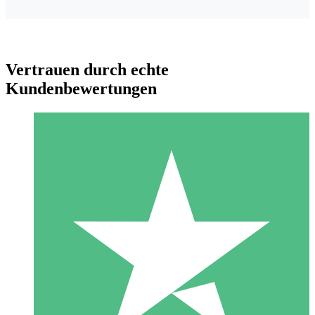
Vertrauen durch echte
Kundenbewertungen
Individuelle Credit-Pakete
Zahlen Sie nach Bedarf mit Download-Credits. Keine
monatliche Verpflichtung erforderlich.
1 Download
10
US$
00