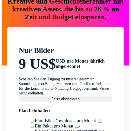
Kreative und Geschichtenerzähler mit
kreativen Assets, die bis zu 76 % an
Zeit und Budget einsparen.
Nur Bilder
9 US$
USD pro Monat jährlich
abgerechnet
Schalten Sie den Zugang zu unserer gesamten
Sammlung von Fotos, Vektoren und Grafiken frei, die
für die kommerzielle Nutzung freigegeben sind. Video
nicht enthalten.
Jetzt abonnieren
Plan beinhaltet:
Fünf Bild-Downloads pro Monat
Ein Paket pro Monat