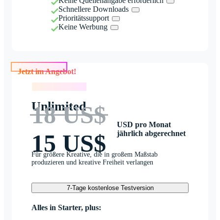
Keine Quellenangabe erforderlich
Schnellere Downloads
Prioritätssupport
Keine Werbung
Jetzt im Angebot!
Jetzt im Angebot!
Unlimited
18 US$
USD pro Monat
jährlich abgerechnet
15 US$
Für größere Kreative, die in großem Maßstab
produzieren und kreative Freiheit verlangen
7-Tage kostenlose Testversion
Alles in Starter, plus: