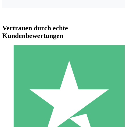
Vertrauen durch echte
Kundenbewertungen
Individuelle Credit-Pakete
Zahlen Sie nach Bedarf mit Download-Credits. Keine
monatliche Verpflichtung erforderlich.
1 Download
10
US$
00