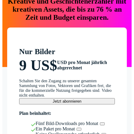
Kreative und Geschichtenerzähler mit
kreativen Assets, die bis zu 76 % an
Zeit und Budget einsparen.
Nur Bilder
9 US$
USD pro Monat jährlich
abgerechnet
Schalten Sie den Zugang zu unserer gesamten
Sammlung von Fotos, Vektoren und Grafiken frei, die
für die kommerzielle Nutzung freigegeben sind. Video
nicht enthalten.
Jetzt abonnieren
Plan beinhaltet:
Fünf Bild-Downloads pro Monat
Ein Paket pro Monat