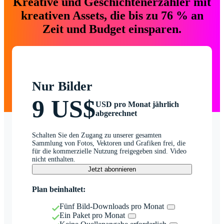
Kreative und Geschichtenerzähler mit
kreativen Assets, die bis zu 76 % an
Zeit und Budget einsparen.
Nur Bilder
9 US$
USD pro Monat jährlich
abgerechnet
Schalten Sie den Zugang zu unserer gesamten
Sammlung von Fotos, Vektoren und Grafiken frei, die
für die kommerzielle Nutzung freigegeben sind. Video
nicht enthalten.
Jetzt abonnieren
Plan beinhaltet:
Fünf Bild-Downloads pro Monat
Ein Paket pro Monat