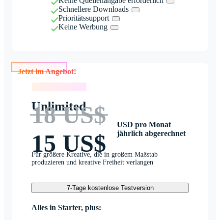
Keine Quellenangabe erforderlich
Schnellere Downloads
Prioritätssupport
Keine Werbung
Jetzt im Angebot!
Jetzt im Angebot!
Unlimited
18 US$
USD pro Monat
jährlich abgerechnet
15 US$
Für größere Kreative, die in großem Maßstab
produzieren und kreative Freiheit verlangen
7-Tage kostenlose Testversion
Alles in Starter, plus: