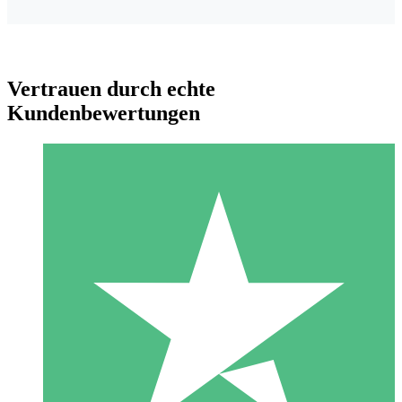
Vertrauen durch echte
Kundenbewertungen
Individuelle Credit-Pakete
Zahlen Sie nach Bedarf mit Download-Credits. Keine
monatliche Verpflichtung erforderlich.
1 Download
10
US$
00