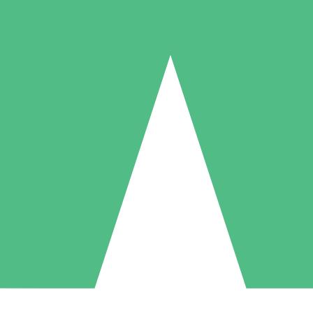
Individuelle Credit-Pakete
 nach Bedarf mit Download-Credits. Keine monatliche Verpflichtung er
1 Download
5 Downloads
10 Downloa
10
15
20
US$
00
US$
00
US$
0