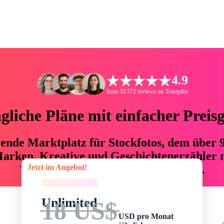
4.9
from 33.572 reviews on Trustpilot
liche Pläne mit einfacher Preis
hrende Marktplatz für Stockfotos, dem über
arken, Kreative und Geschichtenerzähler mi
Jetzt im Angebot!
76 % an Zeit und Budget einsparen.
Jetzt im Angebot!
Unlimited
18 US$
USD pro Monat