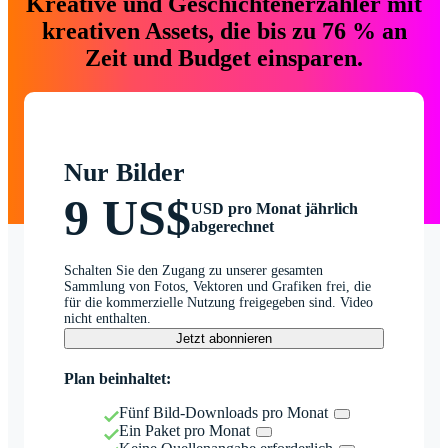
Kreative und Geschichtenerzähler mit
kreativen Assets, die bis zu 76 % an
Zeit und Budget einsparen.
Nur Bilder
9 US$
USD pro Monat jährlich
abgerechnet
Schalten Sie den Zugang zu unserer gesamten
Sammlung von Fotos, Vektoren und Grafiken frei, die
für die kommerzielle Nutzung freigegeben sind. Video
nicht enthalten.
Jetzt abonnieren
Plan beinhaltet:
Fünf Bild-Downloads pro Monat
Ein Paket pro Monat