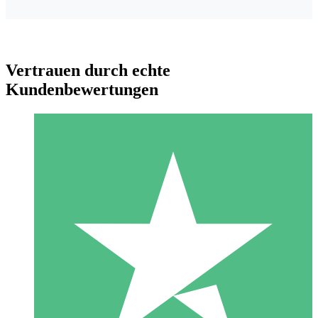
Vertrauen durch echte
Kundenbewertungen
Individuelle Credit-Pakete
Zahlen Sie nach Bedarf mit Download-Credits. Keine
monatliche Verpflichtung erforderlich.
1 Download
10
US$
00