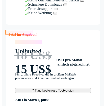
Keine Quellenangabe erforderlich
Schnellere Downloads
Prioritätssupport
Keine Werbung
Jetzt im Angebot!
Jetzt im Angebot!
Unlimited
18 US$
USD pro Monat
jährlich abgerechnet
15 US$
Für größere Kreative, die in großem Maßstab
produzieren und kreative Freiheit verlangen
7-Tage kostenlose Testversion
Alles in Starter, plus: