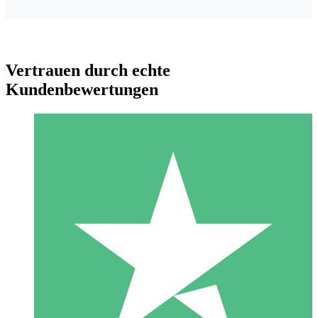
Vertrauen durch echte
Kundenbewertungen
Individuelle Credit-Pakete
Zahlen Sie nach Bedarf mit Download-Credits. Keine
monatliche Verpflichtung erforderlich.
1 Download
10
US$
00