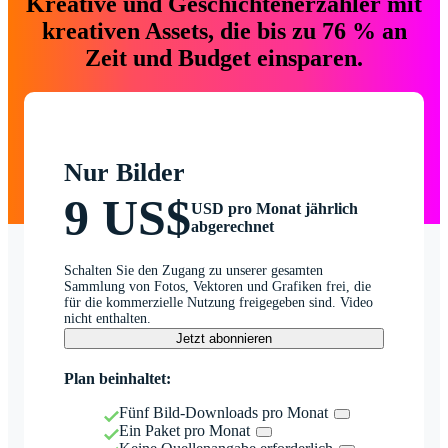
Kreative und Geschichtenerzähler mit
kreativen Assets, die bis zu 76 % an
Zeit und Budget einsparen.
Nur Bilder
9 US$
USD pro Monat jährlich
abgerechnet
Schalten Sie den Zugang zu unserer gesamten
Sammlung von Fotos, Vektoren und Grafiken frei, die
für die kommerzielle Nutzung freigegeben sind. Video
nicht enthalten.
Jetzt abonnieren
Plan beinhaltet:
Fünf Bild-Downloads pro Monat
Ein Paket pro Monat