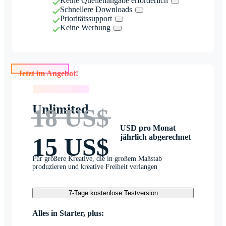
Keine Quellenangabe erforderlich
Schnellere Downloads
Prioritätssupport
Keine Werbung
Jetzt im Angebot!
Jetzt im Angebot!
Unlimited
18 US$
USD pro Monat
jährlich abgerechnet
15 US$
Für größere Kreative, die in großem Maßstab
produzieren und kreative Freiheit verlangen
7-Tage kostenlose Testversion
Alles in Starter, plus: