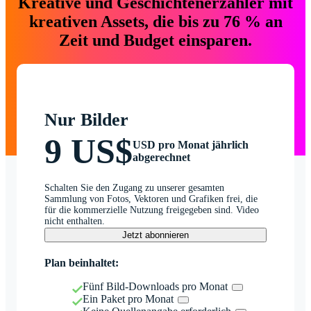
Kreative und Geschichtenerzähler mit
kreativen Assets, die bis zu 76 % an
Zeit und Budget einsparen.
Nur Bilder
9 US$
USD pro Monat jährlich
abgerechnet
Schalten Sie den Zugang zu unserer gesamten
Sammlung von Fotos, Vektoren und Grafiken frei, die
für die kommerzielle Nutzung freigegeben sind. Video
nicht enthalten.
Jetzt abonnieren
Plan beinhaltet:
Fünf Bild-Downloads pro Monat
Ein Paket pro Monat