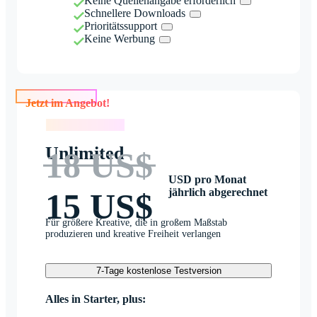
Keine Quellenangabe erforderlich
Schnellere Downloads
Prioritätssupport
Keine Werbung
Jetzt im Angebot!
Jetzt im Angebot!
Unlimited
18 US$
USD pro Monat
jährlich abgerechnet
15 US$
Für größere Kreative, die in großem Maßstab
produzieren und kreative Freiheit verlangen
7-Tage kostenlose Testversion
Alles in Starter, plus: