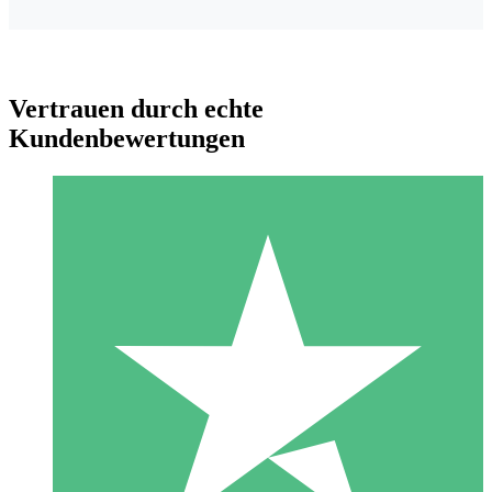
Vertrauen durch echte
Kundenbewertungen
Individuelle Credit-Pakete
Zahlen Sie nach Bedarf mit Download-Credits. Keine
monatliche Verpflichtung erforderlich.
1 Download
10
US$
00