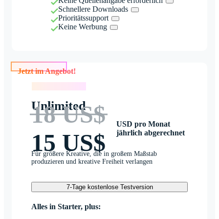
Keine Quellenangabe erforderlich
Schnellere Downloads
Prioritätssupport
Keine Werbung
Jetzt im Angebot!
Jetzt im Angebot!
Unlimited
18 US$
USD pro Monat
jährlich abgerechnet
15 US$
Für größere Kreative, die in großem Maßstab
produzieren und kreative Freiheit verlangen
7-Tage kostenlose Testversion
Alles in Starter, plus: