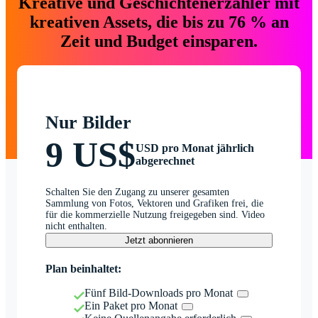
Kreative und Geschichtenerzähler mit
kreativen Assets, die bis zu 76 % an
Zeit und Budget einsparen.
Nur Bilder
9 US$
USD pro Monat jährlich
abgerechnet
Schalten Sie den Zugang zu unserer gesamten
Sammlung von Fotos, Vektoren und Grafiken frei, die
für die kommerzielle Nutzung freigegeben sind. Video
nicht enthalten.
Jetzt abonnieren
Plan beinhaltet:
Fünf Bild-Downloads pro Monat
Ein Paket pro Monat