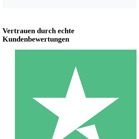
Vertrauen durch echte
Kundenbewertungen
Individuelle Credit-Pakete
Zahlen Sie nach Bedarf mit Download-Credits. Keine
monatliche Verpflichtung erforderlich.
1 Download
10
US$
00