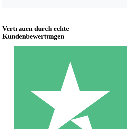
Vertrauen durch echte
Kundenbewertungen
Individuelle Credit-Pakete
Zahlen Sie nach Bedarf mit Download-Credits. Keine
monatliche Verpflichtung erforderlich.
1 Download
10
US$
00