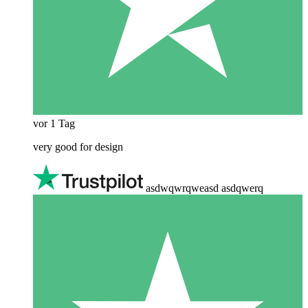
vor 1 Tag
very good for design
asdwqwrqweasd asdqwerq