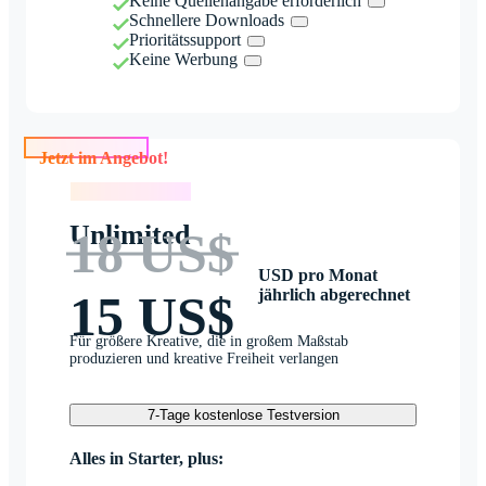
Keine Quellenangabe erforderlich
Schnellere Downloads
Prioritätssupport
Keine Werbung
Jetzt im Angebot!
Jetzt im Angebot!
Unlimited
18 US$
USD pro Monat
jährlich abgerechnet
15 US$
Für größere Kreative, die in großem Maßstab
produzieren und kreative Freiheit verlangen
7-Tage kostenlose Testversion
Alles in Starter, plus: