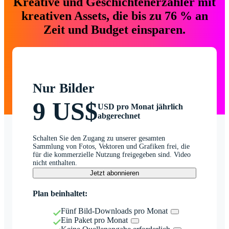
Kreative und Geschichtenerzähler mit
kreativen Assets, die bis zu 76 % an
Zeit und Budget einsparen.
Nur Bilder
9 US$
USD pro Monat jährlich
abgerechnet
Schalten Sie den Zugang zu unserer gesamten
Sammlung von Fotos, Vektoren und Grafiken frei, die
für die kommerzielle Nutzung freigegeben sind. Video
nicht enthalten.
Jetzt abonnieren
Plan beinhaltet:
Fünf Bild-Downloads pro Monat
Ein Paket pro Monat