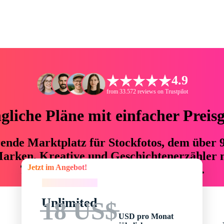
4.9
from 33.572 reviews on Trustpilot
liche Pläne mit einfacher Preis
hrende Marktplatz für Stockfotos, dem über
arken, Kreative und Geschichtenerzähler mi
Jetzt im Angebot!
76 % an Zeit und Budget einsparen.
Jetzt im Angebot!
Unlimited
18 US$
USD pro Monat