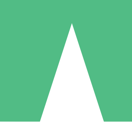
Individuelle Credit-Pakete
 nach Bedarf mit Download-Credits. Keine monatliche Verpflichtung er
1 Download
5 Downloads
10 Downloa
10
15
20
US$
00
US$
00
US$
0