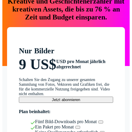
Kreative und Geschichtenerzähler mit
kreativen Assets, die bis zu 76 % an
Zeit und Budget einsparen.
Nur Bilder
9 US$
USD pro Monat jährlich
abgerechnet
Schalten Sie den Zugang zu unserer gesamten
Sammlung von Fotos, Vektoren und Grafiken frei, die
für die kommerzielle Nutzung freigegeben sind. Video
nicht enthalten.
Jetzt abonnieren
Plan beinhaltet:
Fünf Bild-Downloads pro Monat
Ein Paket pro Monat