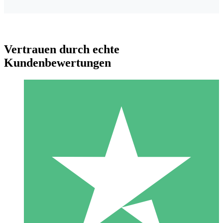
Vertrauen durch echte
Kundenbewertungen
Individuelle Credit-Pakete
Zahlen Sie nach Bedarf mit Download-Credits. Keine
monatliche Verpflichtung erforderlich.
1 Download
10
US$
00