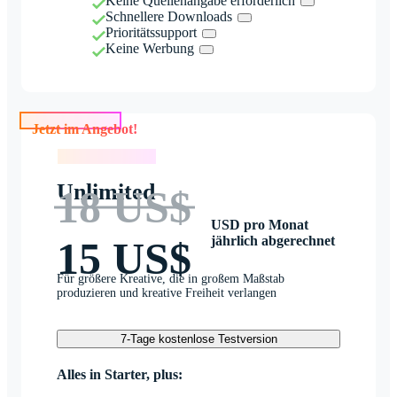
Keine Quellenangabe erforderlich
Schnellere Downloads
Prioritätssupport
Keine Werbung
Jetzt im Angebot!
Jetzt im Angebot!
Unlimited
18 US$
USD pro Monat
jährlich abgerechnet
15 US$
Für größere Kreative, die in großem Maßstab
produzieren und kreative Freiheit verlangen
7-Tage kostenlose Testversion
Alles in Starter, plus: