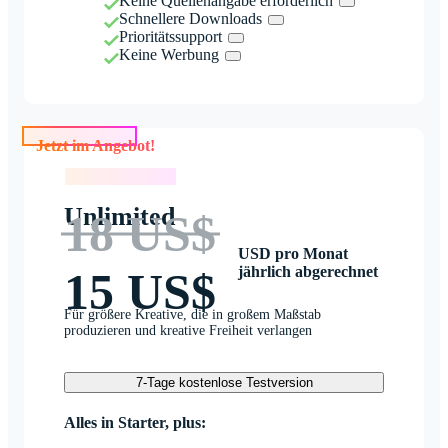
Keine Quellenangabe erforderlich
Schnellere Downloads
Prioritätssupport
Keine Werbung
Jetzt im Angebot!
Jetzt im Angebot!
Unlimited
18 US$
USD pro Monat
jährlich abgerechnet
15 US$
Für größere Kreative, die in großem Maßstab
produzieren und kreative Freiheit verlangen
7-Tage kostenlose Testversion
Alles in Starter, plus: