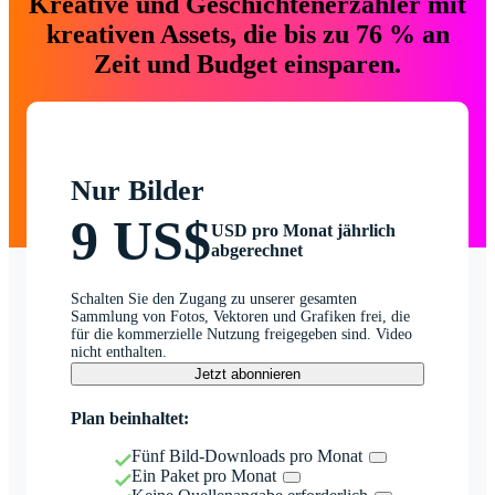
Kreative und Geschichtenerzähler mit
kreativen Assets, die bis zu 76 % an
Zeit und Budget einsparen.
Nur Bilder
9 US$
USD pro Monat jährlich
abgerechnet
Schalten Sie den Zugang zu unserer gesamten
Sammlung von Fotos, Vektoren und Grafiken frei, die
für die kommerzielle Nutzung freigegeben sind. Video
nicht enthalten.
Jetzt abonnieren
Plan beinhaltet:
Fünf Bild-Downloads pro Monat
Ein Paket pro Monat