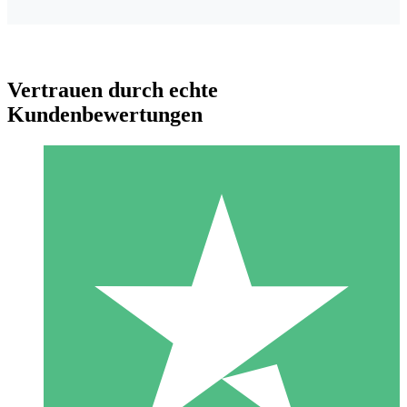
Vertrauen durch echte
Kundenbewertungen
Individuelle Credit-Pakete
Zahlen Sie nach Bedarf mit Download-Credits. Keine
monatliche Verpflichtung erforderlich.
1 Download
10
US$
00