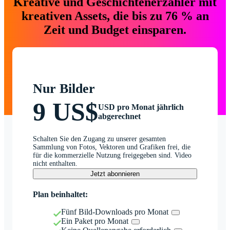
Kreative und Geschichtenerzähler mit
kreativen Assets, die bis zu 76 % an
Zeit und Budget einsparen.
Nur Bilder
9 US$
USD pro Monat jährlich
abgerechnet
Schalten Sie den Zugang zu unserer gesamten
Sammlung von Fotos, Vektoren und Grafiken frei, die
für die kommerzielle Nutzung freigegeben sind. Video
nicht enthalten.
Jetzt abonnieren
Plan beinhaltet:
Fünf Bild-Downloads pro Monat
Ein Paket pro Monat