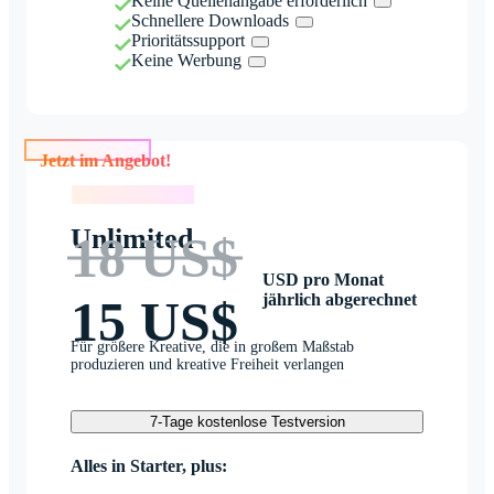
Keine Quellenangabe erforderlich
Schnellere Downloads
Prioritätssupport
Keine Werbung
Jetzt im Angebot!
Jetzt im Angebot!
Unlimited
18 US$
USD pro Monat
jährlich abgerechnet
15 US$
Für größere Kreative, die in großem Maßstab
produzieren und kreative Freiheit verlangen
7-Tage kostenlose Testversion
Alles in Starter, plus: