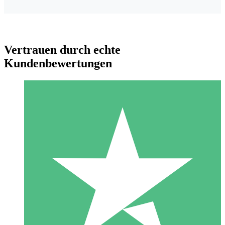
Vertrauen durch echte
Kundenbewertungen
Individuelle Credit-Pakete
Zahlen Sie nach Bedarf mit Download-Credits. Keine
monatliche Verpflichtung erforderlich.
1 Download
10
US$
00