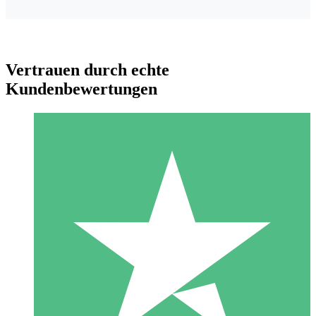
Vertrauen durch echte
Kundenbewertungen
Individuelle Credit-Pakete
Zahlen Sie nach Bedarf mit Download-Credits. Keine
monatliche Verpflichtung erforderlich.
1 Download
10
US$
00