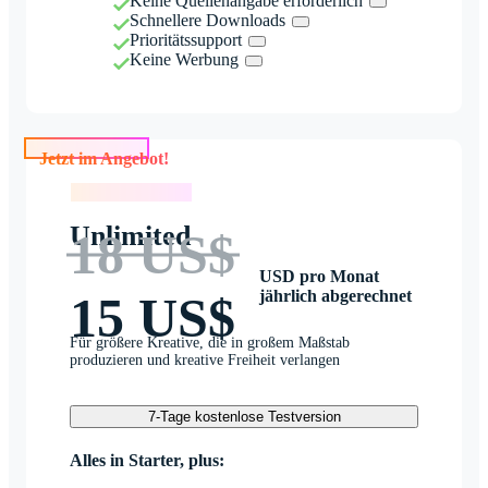
Keine Quellenangabe erforderlich
Schnellere Downloads
Prioritätssupport
Keine Werbung
Jetzt im Angebot!
Jetzt im Angebot!
Unlimited
18 US$
USD pro Monat
jährlich abgerechnet
15 US$
Für größere Kreative, die in großem Maßstab
produzieren und kreative Freiheit verlangen
7-Tage kostenlose Testversion
Alles in Starter, plus: