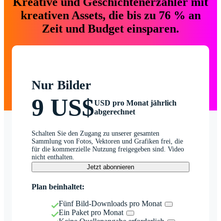
Kreative und Geschichtenerzähler mit
kreativen Assets, die bis zu 76 % an
Zeit und Budget einsparen.
Nur Bilder
9 US$
USD pro Monat jährlich
abgerechnet
Schalten Sie den Zugang zu unserer gesamten
Sammlung von Fotos, Vektoren und Grafiken frei, die
für die kommerzielle Nutzung freigegeben sind. Video
nicht enthalten.
Jetzt abonnieren
Plan beinhaltet:
Fünf Bild-Downloads pro Monat
Ein Paket pro Monat