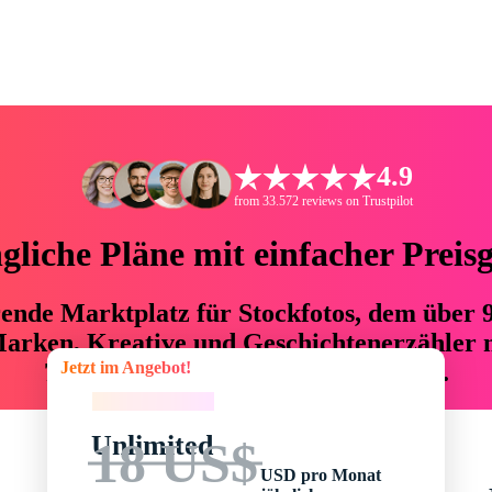
4.9
from 33.572 reviews on Trustpilot
liche Pläne mit einfacher Preis
hrende Marktplatz für Stockfotos, dem über
arken, Kreative und Geschichtenerzähler mi
Jetzt im Angebot!
76 % an Zeit und Budget einsparen.
Jetzt im Angebot!
Unlimited
18 US$
USD pro Monat