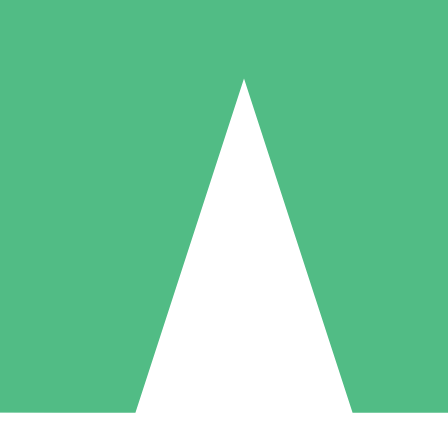
Individuelle Credit-Pakete
 nach Bedarf mit Download-Credits. Keine monatliche Verpflichtung er
1 Download
5 Downloads
10 Downloa
10
15
20
US$
00
US$
00
US$
0