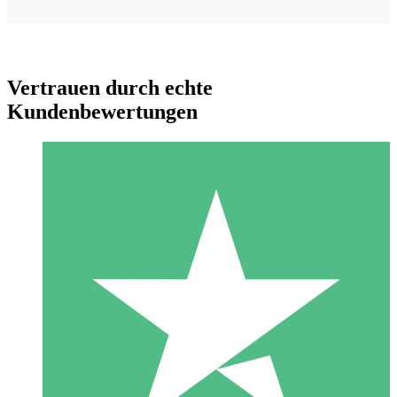
Vertrauen durch echte
Kundenbewertungen
Individuelle Credit-Pakete
Zahlen Sie nach Bedarf mit Download-Credits. Keine
monatliche Verpflichtung erforderlich.
1 Download
10
US$
00