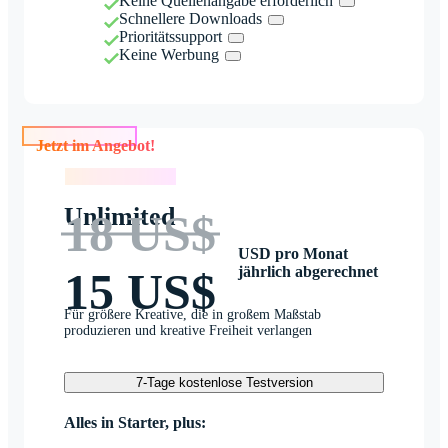
Keine Quellenangabe erforderlich
Schnellere Downloads
Prioritätssupport
Keine Werbung
Jetzt im Angebot!
Jetzt im Angebot!
Unlimited
18 US$
USD pro Monat
jährlich abgerechnet
15 US$
Für größere Kreative, die in großem Maßstab
produzieren und kreative Freiheit verlangen
7-Tage kostenlose Testversion
Alles in Starter, plus: