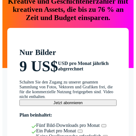
Kreative und Geschichtenerzähler mit
kreativen Assets, die bis zu 76 % an
Zeit und Budget einsparen.
Nur Bilder
9 US$
USD pro Monat jährlich
abgerechnet
Schalten Sie den Zugang zu unserer gesamten
Sammlung von Fotos, Vektoren und Grafiken frei, die
für die kommerzielle Nutzung freigegeben sind. Video
nicht enthalten.
Jetzt abonnieren
Plan beinhaltet:
Fünf Bild-Downloads pro Monat
Ein Paket pro Monat