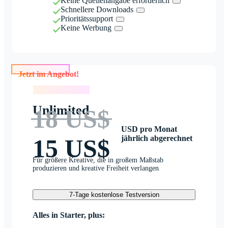
Keine Quellenangabe erforderlich
Schnellere Downloads
Prioritätssupport
Keine Werbung
Jetzt im Angebot!
Jetzt im Angebot!
Unlimited
18 US$
USD pro Monat
jährlich abgerechnet
15 US$
Für größere Kreative, die in großem Maßstab
produzieren und kreative Freiheit verlangen
7-Tage kostenlose Testversion
Alles in Starter, plus: