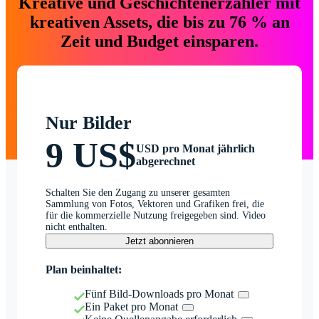
Kreative und Geschichtenerzähler mit
kreativen Assets, die bis zu 76 % an
Zeit und Budget einsparen.
Nur Bilder
9 US$
USD pro Monat jährlich
abgerechnet
Schalten Sie den Zugang zu unserer gesamten
Sammlung von Fotos, Vektoren und Grafiken frei, die
für die kommerzielle Nutzung freigegeben sind. Video
nicht enthalten.
Jetzt abonnieren
Plan beinhaltet:
Fünf Bild-Downloads pro Monat
Ein Paket pro Monat