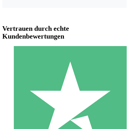
Vertrauen durch echte
Kundenbewertungen
Individuelle Credit-Pakete
Zahlen Sie nach Bedarf mit Download-Credits. Keine
monatliche Verpflichtung erforderlich.
1 Download
10
US$
00