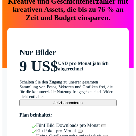
Kreative und Geschichtenerzähler mit
kreativen Assets, die bis zu 76 % an
Zeit und Budget einsparen.
Nur Bilder
9 US$
USD pro Monat jährlich
abgerechnet
Schalten Sie den Zugang zu unserer gesamten
Sammlung von Fotos, Vektoren und Grafiken frei, die
für die kommerzielle Nutzung freigegeben sind. Video
nicht enthalten.
Jetzt abonnieren
Plan beinhaltet:
Fünf Bild-Downloads pro Monat
Ein Paket pro Monat