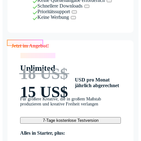
Keine Quellenangabe erforderlich
Schnellere Downloads
Prioritätssupport
Keine Werbung
Jetzt im Angebot!
Jetzt im Angebot!
Unlimited
18 US$
USD pro Monat
jährlich abgerechnet
15 US$
Für größere Kreative, die in großem Maßstab
produzieren und kreative Freiheit verlangen
7-Tage kostenlose Testversion
Alles in Starter, plus: