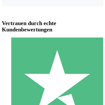
Vertrauen durch echte
Kundenbewertungen
Individuelle Credit-Pakete
Zahlen Sie nach Bedarf mit Download-Credits. Keine
monatliche Verpflichtung erforderlich.
1 Download
10
US$
00