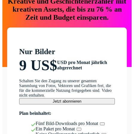
Kreative und Geschichtenerzähler mit
kreativen Assets, die bis zu 76 % an
Zeit und Budget einsparen.
Nur Bilder
9 US$
USD pro Monat jährlich
abgerechnet
Schalten Sie den Zugang zu unserer gesamten
Sammlung von Fotos, Vektoren und Grafiken frei, die
für die kommerzielle Nutzung freigegeben sind. Video
nicht enthalten.
Jetzt abonnieren
Plan beinhaltet:
Fünf Bild-Downloads pro Monat
Ein Paket pro Monat