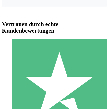
Vertrauen durch echte
Kundenbewertungen
Individuelle Credit-Pakete
Zahlen Sie nach Bedarf mit Download-Credits. Keine
monatliche Verpflichtung erforderlich.
1 Download
10
US$
00