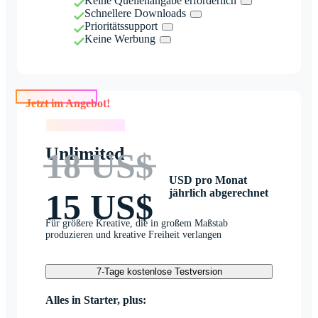
Keine Quellenangabe erforderlich
Schnellere Downloads
Prioritätssupport
Keine Werbung
Jetzt im Angebot!
Jetzt im Angebot!
Unlimited
18 US$
USD pro Monat
jährlich abgerechnet
15 US$
Für größere Kreative, die in großem Maßstab
produzieren und kreative Freiheit verlangen
7-Tage kostenlose Testversion
Alles in Starter, plus: