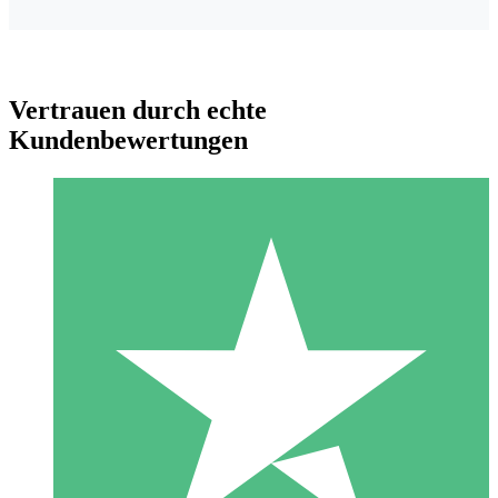
Vertrauen durch echte
Kundenbewertungen
Individuelle Credit-Pakete
Zahlen Sie nach Bedarf mit Download-Credits. Keine
monatliche Verpflichtung erforderlich.
1 Download
10
US$
00