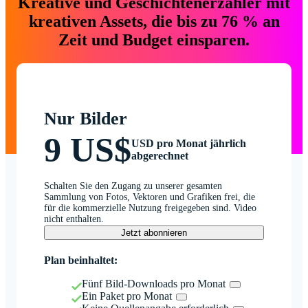
Kreative und Geschichtenerzähler mit
kreativen Assets, die bis zu 76 % an
Zeit und Budget einsparen.
Nur Bilder
9 US$
USD pro Monat jährlich
abgerechnet
Schalten Sie den Zugang zu unserer gesamten
Sammlung von Fotos, Vektoren und Grafiken frei, die
für die kommerzielle Nutzung freigegeben sind. Video
nicht enthalten.
Jetzt abonnieren
Plan beinhaltet:
Fünf Bild-Downloads pro Monat
Ein Paket pro Monat