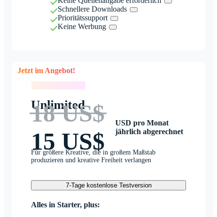
Keine Quellenangabe erforderlich
Schnellere Downloads
Prioritätssupport
Keine Werbung
Jetzt im Angebot!
Jetzt im Angebot!
Unlimited
18 US$
USD pro Monat
jährlich abgerechnet
15 US$
Für größere Kreative, die in großem Maßstab
produzieren und kreative Freiheit verlangen
7-Tage kostenlose Testversion
Alles in Starter, plus: