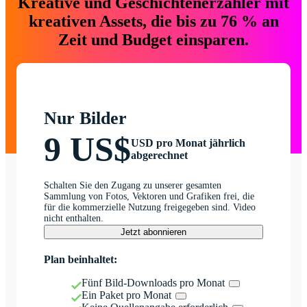
Kreative und Geschichtenerzähler mit
kreativen Assets, die bis zu 76 % an
Zeit und Budget einsparen.
Nur Bilder
9 US$
USD pro Monat jährlich
abgerechnet
Schalten Sie den Zugang zu unserer gesamten
Sammlung von Fotos, Vektoren und Grafiken frei, die
für die kommerzielle Nutzung freigegeben sind. Video
nicht enthalten.
Jetzt abonnieren
Plan beinhaltet:
Fünf Bild-Downloads pro Monat
Ein Paket pro Monat