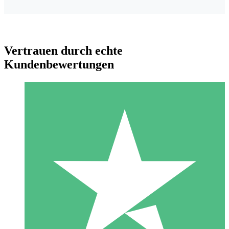
Vertrauen durch echte
Kundenbewertungen
Individuelle Credit-Pakete
Zahlen Sie nach Bedarf mit Download-Credits. Keine
monatliche Verpflichtung erforderlich.
1 Download
10
US$
00