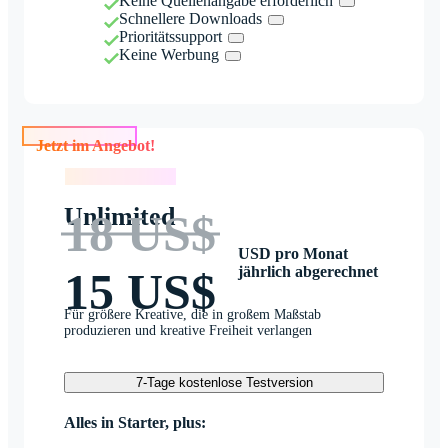
Keine Quellenangabe erforderlich
Schnellere Downloads
Prioritätssupport
Keine Werbung
Jetzt im Angebot!
Jetzt im Angebot!
Unlimited
18 US$
USD pro Monat
jährlich abgerechnet
15 US$
Für größere Kreative, die in großem Maßstab
produzieren und kreative Freiheit verlangen
7-Tage kostenlose Testversion
Alles in Starter, plus: