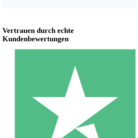
Vertrauen durch echte
Kundenbewertungen
Individuelle Credit-Pakete
Zahlen Sie nach Bedarf mit Download-Credits. Keine
monatliche Verpflichtung erforderlich.
1 Download
10
US$
00