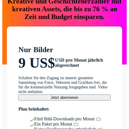
Kreative und Geschichtenerzähler mit
kreativen Assets, die bis zu 76 % an
Zeit und Budget einsparen.
Nur Bilder
9 US$
USD pro Monat jährlich
abgerechnet
Schalten Sie den Zugang zu unserer gesamten
Sammlung von Fotos, Vektoren und Grafiken frei, die
für die kommerzielle Nutzung freigegeben sind. Video
nicht enthalten.
Jetzt abonnieren
Plan beinhaltet:
Fünf Bild-Downloads pro Monat
Ein Paket pro Monat