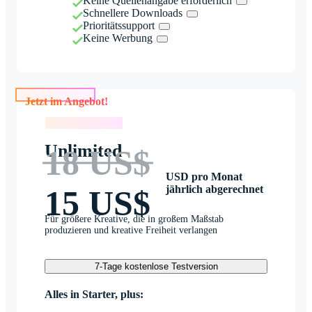
Keine Quellenangabe erforderlich
Schnellere Downloads
Prioritätssupport
Keine Werbung
Jetzt im Angebot!
Jetzt im Angebot!
Unlimited
18 US$
USD pro Monat
jährlich abgerechnet
15 US$
Für größere Kreative, die in großem Maßstab
produzieren und kreative Freiheit verlangen
7-Tage kostenlose Testversion
Alles in Starter, plus: