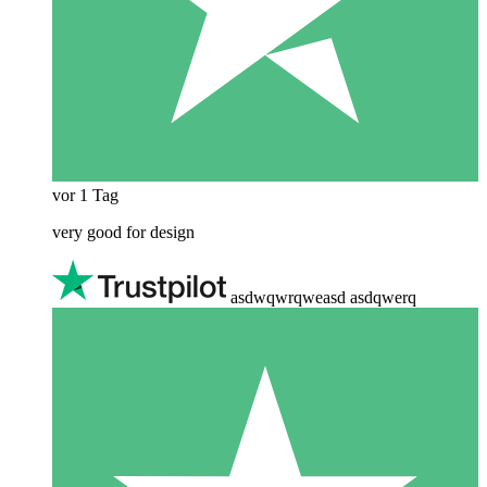
vor 1 Tag
very good for design
asdwqwrqweasd asdqwerq