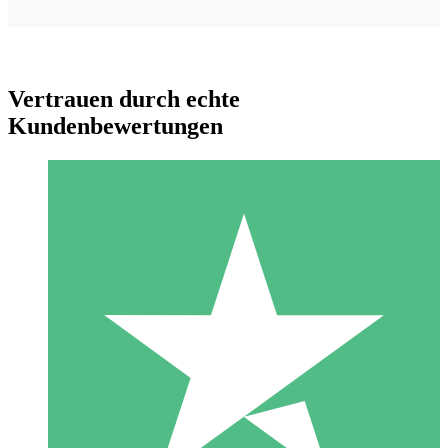
Vertrauen durch echte
Kundenbewertungen
Individuelle Credit-Pakete
Zahlen Sie nach Bedarf mit Download-Credits. Keine
monatliche Verpflichtung erforderlich.
1 Download
10
US$
00