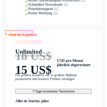
Keine Quellenangabe erforderlich
Schnellere Downloads
Prioritätssupport
Keine Werbung
Jetzt im Angebot!
Jetzt im Angebot!
Unlimited
18 US$
USD pro Monat
jährlich abgerechnet
15 US$
Für größere Kreative, die in großem Maßstab
produzieren und kreative Freiheit verlangen
7-Tage kostenlose Testversion
Alles in Starter, plus: