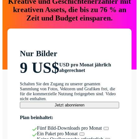
Kreative und Geschichtenerzähler mit
kreativen Assets, die bis zu 76 % an
Zeit und Budget einsparen.
Nur Bilder
9 US$
USD pro Monat jährlich
abgerechnet
Schalten Sie den Zugang zu unserer gesamten
Sammlung von Fotos, Vektoren und Grafiken frei, die
für die kommerzielle Nutzung freigegeben sind. Video
nicht enthalten.
Jetzt abonnieren
Plan beinhaltet:
Fünf Bild-Downloads pro Monat
Ein Paket pro Monat