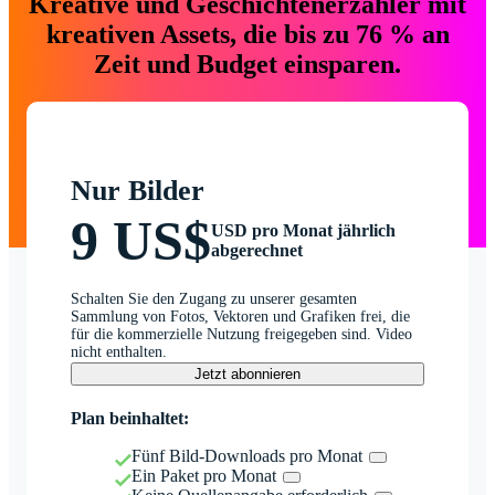
Kreative und Geschichtenerzähler mit
kreativen Assets, die bis zu 76 % an
Zeit und Budget einsparen.
Nur Bilder
9 US$
USD pro Monat jährlich
abgerechnet
Schalten Sie den Zugang zu unserer gesamten
Sammlung von Fotos, Vektoren und Grafiken frei, die
für die kommerzielle Nutzung freigegeben sind. Video
nicht enthalten.
Jetzt abonnieren
Plan beinhaltet:
Fünf Bild-Downloads pro Monat
Ein Paket pro Monat