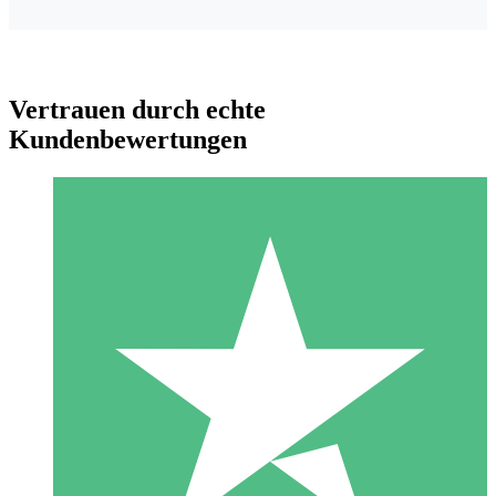
Vertrauen durch echte
Kundenbewertungen
Individuelle Credit-Pakete
Zahlen Sie nach Bedarf mit Download-Credits. Keine
monatliche Verpflichtung erforderlich.
1 Download
10
US$
00