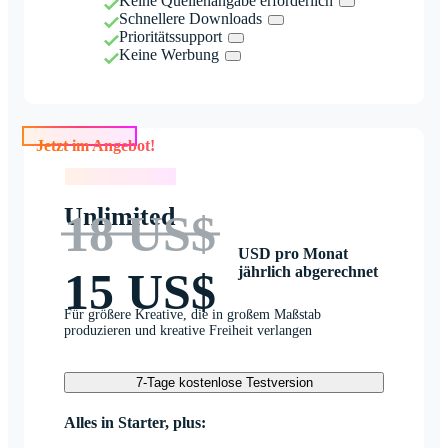
Keine Quellenangabe erforderlich
Schnellere Downloads
Prioritätssupport
Keine Werbung
Jetzt im Angebot!
Jetzt im Angebot!
Unlimited
18 US$
USD pro Monat
jährlich abgerechnet
15 US$
Für größere Kreative, die in großem Maßstab
produzieren und kreative Freiheit verlangen
7-Tage kostenlose Testversion
Alles in Starter, plus: