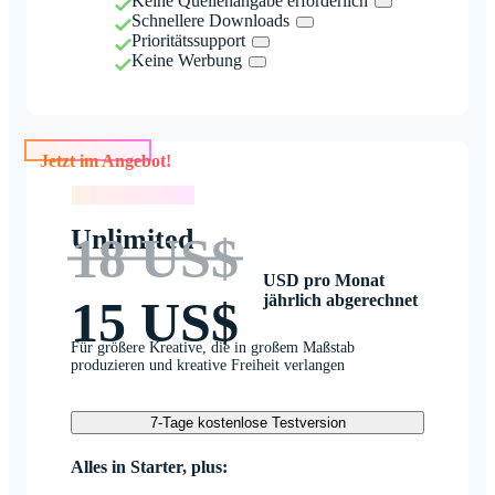
Keine Quellenangabe erforderlich
Schnellere Downloads
Prioritätssupport
Keine Werbung
Jetzt im Angebot!
Jetzt im Angebot!
Unlimited
18 US$
USD pro Monat
jährlich abgerechnet
15 US$
Für größere Kreative, die in großem Maßstab
produzieren und kreative Freiheit verlangen
7-Tage kostenlose Testversion
Alles in Starter, plus: