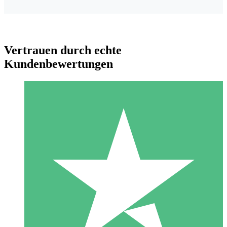
Vertrauen durch echte
Kundenbewertungen
Individuelle Credit-Pakete
Zahlen Sie nach Bedarf mit Download-Credits. Keine
monatliche Verpflichtung erforderlich.
1 Download
10
US$
00