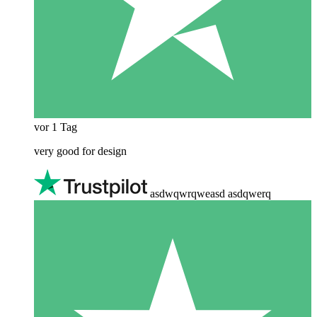
vor 1 Tag
very good for design
asdwqwrqweasd asdqwerq