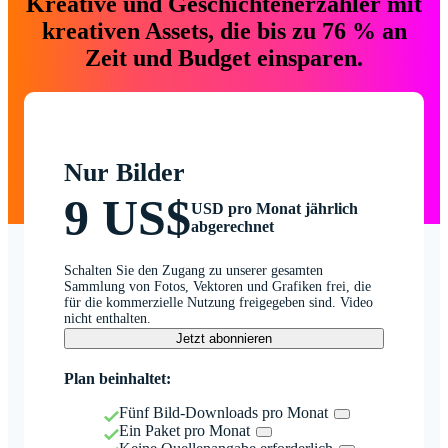
Kreative und Geschichtenerzähler mit
kreativen Assets, die bis zu 76 % an
Zeit und Budget einsparen.
Nur Bilder
9 US$
USD pro Monat jährlich
abgerechnet
Schalten Sie den Zugang zu unserer gesamten
Sammlung von Fotos, Vektoren und Grafiken frei, die
für die kommerzielle Nutzung freigegeben sind. Video
nicht enthalten.
Jetzt abonnieren
Plan beinhaltet:
Fünf Bild-Downloads pro Monat
Ein Paket pro Monat