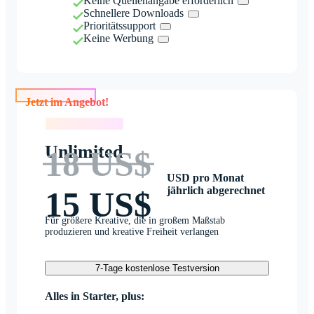
Keine Quellenangabe erforderlich
Schnellere Downloads
Prioritätssupport
Keine Werbung
Jetzt im Angebot!
Jetzt im Angebot!
Unlimited
18 US$
USD pro Monat
jährlich abgerechnet
15 US$
Für größere Kreative, die in großem Maßstab
produzieren und kreative Freiheit verlangen
7-Tage kostenlose Testversion
Alles in Starter, plus: