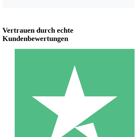
Vertrauen durch echte
Kundenbewertungen
Individuelle Credit-Pakete
Zahlen Sie nach Bedarf mit Download-Credits. Keine
monatliche Verpflichtung erforderlich.
1 Download
10
US$
00