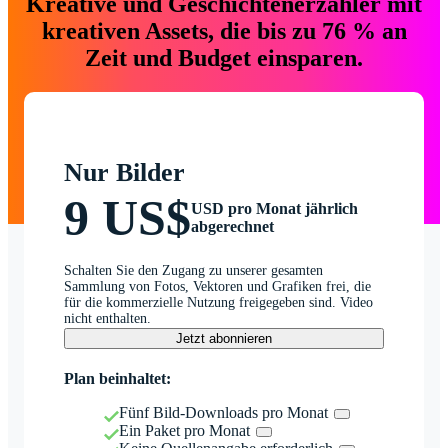
Kreative und Geschichtenerzähler mit
kreativen Assets, die bis zu 76 % an
Zeit und Budget einsparen.
Nur Bilder
9 US$
USD pro Monat jährlich
abgerechnet
Schalten Sie den Zugang zu unserer gesamten
Sammlung von Fotos, Vektoren und Grafiken frei, die
für die kommerzielle Nutzung freigegeben sind. Video
nicht enthalten.
Jetzt abonnieren
Plan beinhaltet:
Fünf Bild-Downloads pro Monat
Ein Paket pro Monat