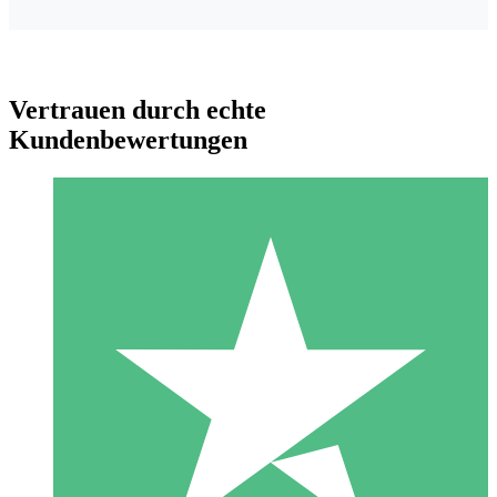
Vertrauen durch echte
Kundenbewertungen
Individuelle Credit-Pakete
Zahlen Sie nach Bedarf mit Download-Credits. Keine
monatliche Verpflichtung erforderlich.
1 Download
10
US$
00