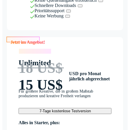
Keine Quellenangabe erforderlich
Schnellere Downloads
Prioritätssupport
Keine Werbung
Jetzt im Angebot!
Jetzt im Angebot!
Unlimited
18 US$
USD pro Monat
jährlich abgerechnet
15 US$
Für größere Kreative, die in großem Maßstab
produzieren und kreative Freiheit verlangen
7-Tage kostenlose Testversion
Alles in Starter, plus: