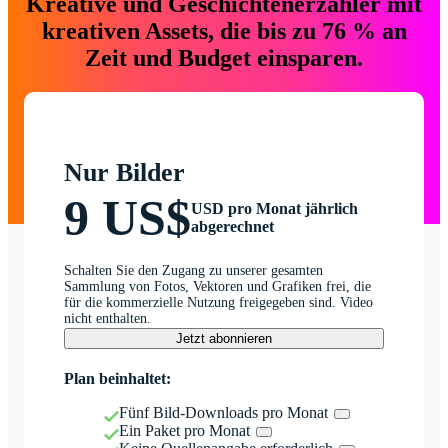
Kreative und Geschichtenerzähler mit
kreativen Assets, die bis zu 76 % an
Zeit und Budget einsparen.
Nur Bilder
9 US$
USD pro Monat jährlich
abgerechnet
Schalten Sie den Zugang zu unserer gesamten
Sammlung von Fotos, Vektoren und Grafiken frei, die
für die kommerzielle Nutzung freigegeben sind. Video
nicht enthalten.
Jetzt abonnieren
Plan beinhaltet:
Fünf Bild-Downloads pro Monat
Ein Paket pro Monat