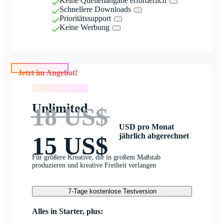
Keine Quellenangabe erforderlich
Schnellere Downloads
Prioritätssupport
Keine Werbung
Jetzt im Angebot!
Jetzt im Angebot!
Unlimited
18 US$
USD pro Monat
jährlich abgerechnet
15 US$
Für größere Kreative, die in großem Maßstab
produzieren und kreative Freiheit verlangen
7-Tage kostenlose Testversion
Alles in Starter, plus: