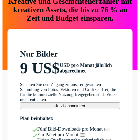
Kreative und Geschichtenerzähler mit
kreativen Assets, die bis zu 76 % an
Zeit und Budget einsparen.
Nur Bilder
9 US$
USD pro Monat jährlich
abgerechnet
Schalten Sie den Zugang zu unserer gesamten
Sammlung von Fotos, Vektoren und Grafiken frei, die
für die kommerzielle Nutzung freigegeben sind. Video
nicht enthalten.
Jetzt abonnieren
Plan beinhaltet:
Fünf Bild-Downloads pro Monat
Ein Paket pro Monat