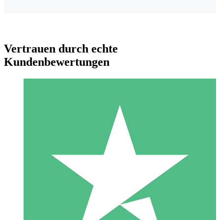
Vertrauen durch echte
Kundenbewertungen
Individuelle Credit-Pakete
Zahlen Sie nach Bedarf mit Download-Credits. Keine
monatliche Verpflichtung erforderlich.
1 Download
10
US$
00